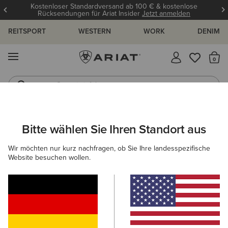
Kostenloser Standardversand ab 100 € & kostenlose
Rücksendungen für Ariat Insider
Jetzt anmelden
REITSPORT
WESTERN
WORK
DENIM
MENÜ
S
Gummistiefel
Reitstiefel
DAMEN
WESTERN
ACCESSOIRES
GÜRTEL
Bitte wählen Sie Ihren Standort aus
C
Rhinestone Filigree Belt
Wir möchten nur kurz nachfragen, ob Sie Ihre landesspezifische
Website besuchen wollen.
90,00 €
(8)