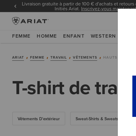
Livraison gratuite à partir de 100 € d'achats et retours 
Initiés Ariat.
Inscrivez-vous maintenan
FEMME
HOMME
ENFANT
WESTERN
WOR
ARIAT
FEMME
TRAVAIL
VÊTEMENTS
HAUTS & T-SHI
T-shirt de trav
Vêtements D'extérieur
Sweat-Shirts & Sweats À Capu