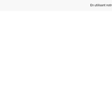
En utilisant not
Devenez Initié(e)
Ariat
Bénéficiez de la livraison gratuite à
partir de 100 € d'achats, des retours
gratuits et d'avantages exclusifs !­