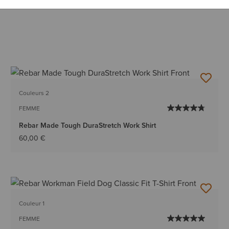
Couleurs 2
FEMME
Rebar Made Tough DuraStretch Work Shirt
60,00 €
Couleur 1
FEMME