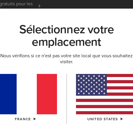
gratuits pour les
Garantie 12 mois
En Savoir
t
Sélectionnez votre
K
NOUVEAUTÉS & SÉLECTIONS
ARIAT LIFE
OU
emplacement
Nous vérifions si ce n'est pas votre site local que vous souhaitez
RTS
visiter.
ail femme
che
Pantalons De Travail
Denim
FRANCE
UNITED STATES