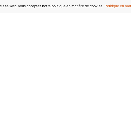
re site Web, vous acceptez notre politique en matière de cookies.
Politique en mat
COMPTE
I
STATUT DE LA
COMMANDE
Mon compte
Tr
RETOURS
Inscription au courriel
In
СARTES-CADEAUX
Enregistré pour plus tard
Ca
EXPÉDITION &
LIVRAISON
Initiés Ariat
Ta
GARANTIE
Tr
KLARNA
No
de