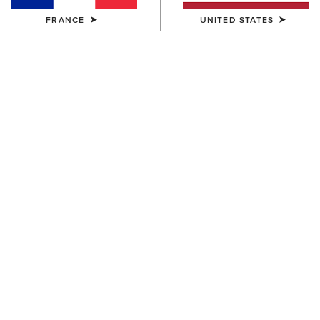
FRANCE
UNITED STATES
FEMME
FEMME
Coastal Waterproof Jacket
Fusion Insulated Gilet
190,00 €
100,00 €
FEMME
FEMME
Breathe X Jacket
Fusion Insulated Jacket
115,00 €
115,00 €