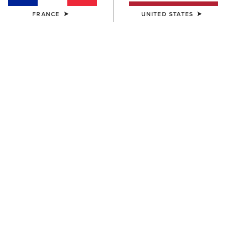
FRANCE
UNITED STATES
HOMME
HOMME
Lightweight Retro Hoodie
Ariat Logo Hoodie
55,00 €
55,00 €