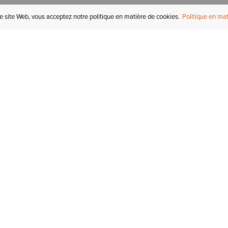
re site Web, vous acceptez notre politique en matière de cookies.
Politique en mat
COMPTE
I
STATUT DE LA
COMMANDE
Mon compte
Tr
RETOURS
Inscription au courriel
In
СARTES-CADEAUX
Enregistré pour plus tard
Ca
EXPÉDITION &
LIVRAISON
Initiés Ariat
Ta
GARANTIE
Tr
KLARNA
No
de