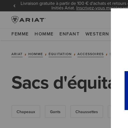
Livraison gratuite à partir de 100 € d'achats et retours 
Initiés Ariat.
Inscrivez-vous maintenan
FEMME
HOMME
ENFANT
WESTERN
WOR
ARIAT
HOMME
ÉQUITATION
ACCESSOIRES
SACS
Sacs d'équita
Chapeaux
Gants
Chaussettes
Ceintur