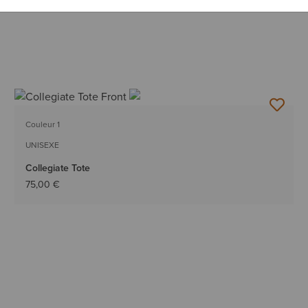
Couleur 1
UNISEXE
Collegiate Tote
75,00 €