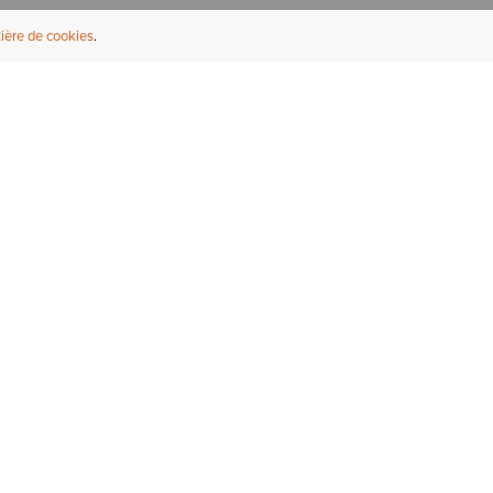
ière de cookies
NFORMATIONS UTILES
À PROPOS
ouver un revendeur
À propos d'Ariat
ternational
Durabilité
rrières
Presse
bleaux des tailles
Athlètes
ue Fit
uveau service de réparation
 bottes