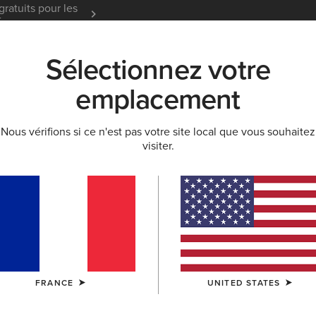
gratuits pour les
Garantie 12 mois
En Savoir
t
Sélectionnez votre
K
NOUVEAUTÉS & SÉLECTIONS
ARIAT LIFE
OU
emplacement
Nous vérifions si ce n'est pas votre site local que vous souhaitez
visiter.
tion homme
es
Accessoires Chaussures
Tapis De Selle
FRANCE
UNITED STATES