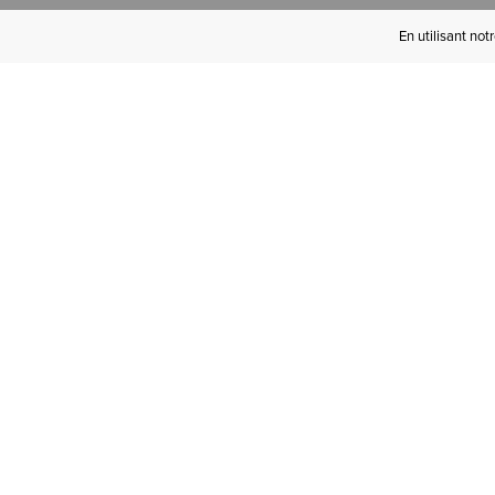
En utilisant not
Devenez Initié(e)
Ariat
Bénéficiez de la livraison gratuite à
partir de 100 € d'achats, des retours
gratuits et d'avantages exclusifs !­