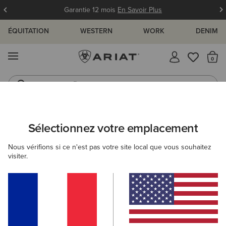
Garantie 12 mois
En Savoir Plus
ÉQUITATION
WESTERN
WORK
DENIM
MENU
Il
Bottes
Bottes de Pluie
ARIAT
HOMME
BOTTES ET BOOTS
WESTERN
PERFORMA
Sélectionnez votre emplacement
C
Bottes western haute performance
Nous vérifions si ce n'est pas votre site local que vous souhaitez
homme
visiter.
FILTRER PAR TYPE DE BOUT