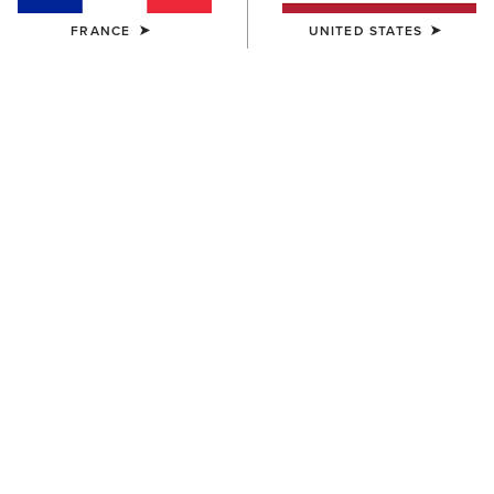
FRANCE
UNITED STATES
ENFANT
ENFANT
Aptos Show Top
Aptos Vent 2.0 Show Shirt
30,00 €
35,00 €
ENFANT
ENFANT
TEK Show Shirt
Artico 2.0 Show Coat
45,00 €
185,00 €