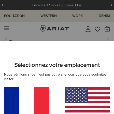
Garantie 12 mois
En Savoir Plus
ÉQUITATION
WESTERN
WORK
DENIM
MENU
Il
Jeans
Bottes
FEMME
CAMPAGNE
VÊTEMENTS
VÊTEMENTS D'EXTÉRIEU
Sélectionnez votre emplacement
C
Woodside Quilted Insulated Jacket
Nous vérifions si ce n'est pas votre site local que vous souhaitez
visiter.
Prix réduit de
à
195,00 €
130,00 €
(12)