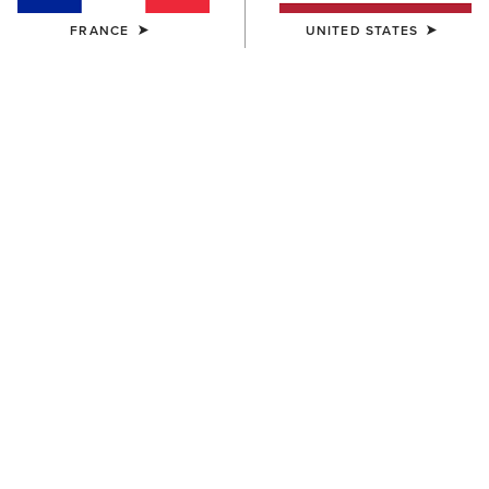
FRANCE
UNITED STATES
COULEUR:
BLACK KNIT