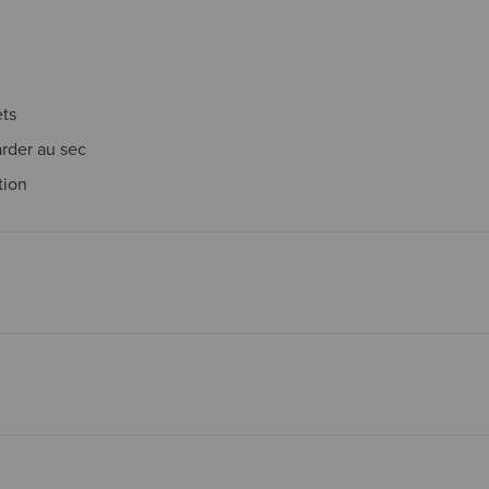
ets
rder au sec
tion