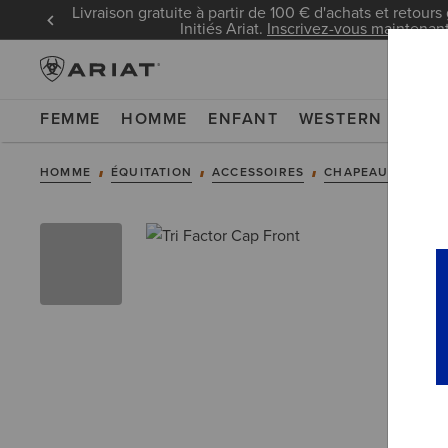
Livraison gratuite à partir de 100 € d'achats et retours 
Initiés Ariat.
Inscrivez-vous maintenan
FEMME
HOMME
ENFANT
WESTERN
WOR
HOMME
ÉQUITATION
ACCESSOIRES
CHAPEAUX