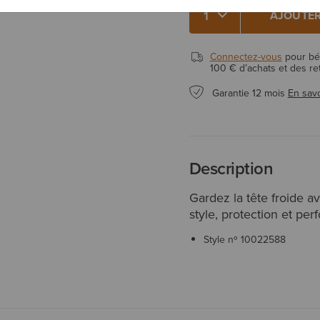
AJOUTER
Connectez-vous
pour béné
100 € d’achats et des re
Garantie 12 mois
En savo
Description
Gardez la tête froide av
style, protection et pe
Style nº
10022588