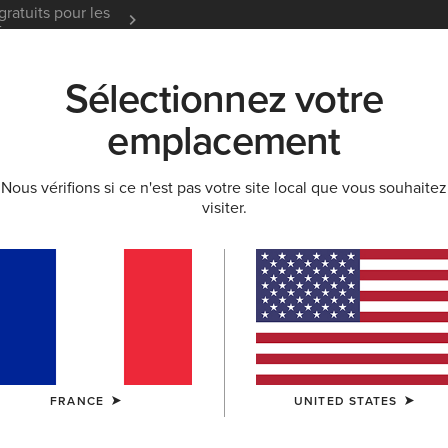
gratuits pour les
Garantie 12 mois
En Savoir
t
Sélectionnez votre
K
NOUVEAUTÉS & SÉLECTIONS
ARIAT LIFE
OU
emplacement
Nous vérifions si ce n'est pas votre site local que vous souhaitez
visiter.
Tri Factor Cap
30,00 €
(30)
COULEUR:
SÉLECTIONNER
FRANCE
UNITED STATES