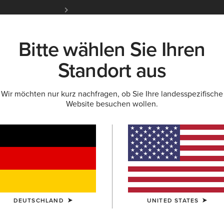
Kostenloser Standardversand ab 100 € & ko
für Ariat Insider
Jetzt anme
Bitte wählen Sie Ihren
K
NEU & FEATURED
ARIAT LIFE
OUTLET
Standort aus
Wir möchten nur kurz nachfragen, ob Sie Ihre landesspezifische
LLEKTION
PALISADE RETAILERS
Website besuchen wollen.
Beliebte Suchbegriffe:
Stiefel
DEUTSCHLAND
UNITED STATES
Schuhe