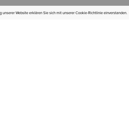
 unserer Website erklären Sie sich mit unserer Cookie-Richtlinie einverstanden.
MEIN KONTO
I
BESTELLSTATUS
RÜCKSENDUNGEN
Mein Konto
Hä
Newsletteranmeldung
In
GESCHENKGUTSCHEINE
Für später gespeichert
Jo
LIEFERUNG & VERSAND
Ariat Insider
Gr
GARANTIE
Ariat weiterempfehlen
Tr
KLARNA
St
HILFE