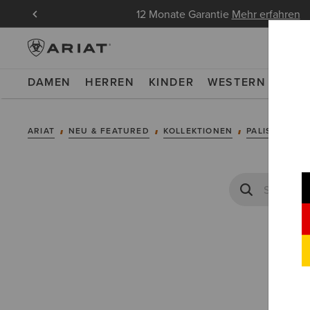
ndungen
12 Monate Garantie
Mehr erfahren
DAMEN
HERREN
KINDER
WESTERN
WOR
ARIAT
NEU & FEATURED
KOLLEKTIONEN
PALISADE KO