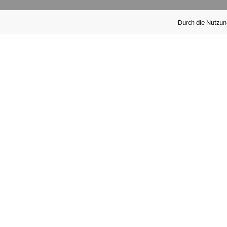
Durch die Nutzung
Werden Sie
Mitglied bei Ariat
Insider
Kostenloser Versand ab 100 €,
kostenlose Rücksendungen und
exklusive Vorteile!