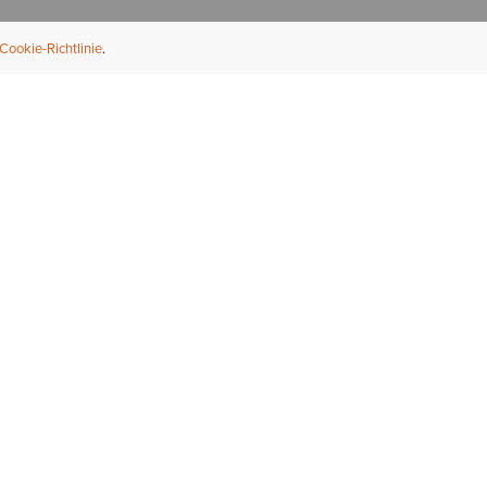
Cookie-Richtlinie
NFORMATION
ÜBER UNS
ndler finden
Über Ariat
ternational
Nachhaltigkeit
bs & Karriere
Presse
ößentabellen
Athleten
ue Fit
iefel-Reparaturservice