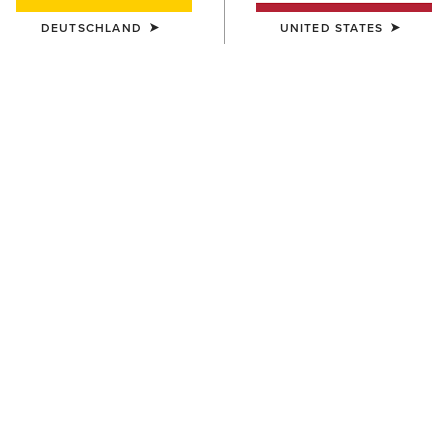
DEUTSCHLAND
UNITED STATES
Größentabelle
GRÖSSE
Sie sind sich bei Ihrer Größe nicht sicher?
Werfen Sie einen Blick