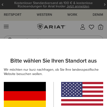
Kostenloser Standardversand ab 100 € & kostenlose
Rücksendungen für Ariat Insider
Jetzt anmelden
REITSPORT
WESTERN
WORK
DENIM
MENÜ
S
Reitstiefel
Jeans
Bitte wählen Sie Ihren Standort aus
C
Benicia Sweatshirt
Wir möchten nur kurz nachfragen, ob Sie Ihre landesspezifische
N/A
Website besuchen wollen.
(28)