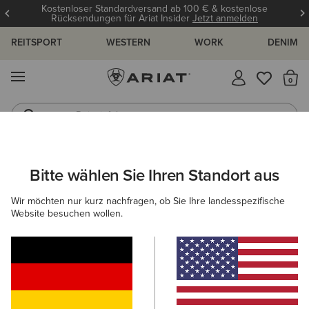
Kostenloser Standardversand ab 100 € & kostenlose
Rücksendungen für Ariat Insider
Jetzt anmelden
REITSPORT
WESTERN
WORK
DENIM
MENÜ
S
Reitstiefel
Jeans
DAMEN
WESTERN
SCHUHE
WESTERN FASHION
Bitte wählen Sie Ihren Standort aus
C
Hazen X Toe Western Boot
Wir möchten nur kurz nachfragen, ob Sie Ihre landesspezifische
Website besuchen wollen.
290,00 €
(202)