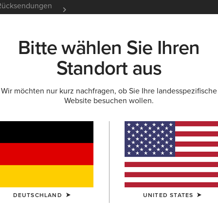
e Rücksendungen
12 Monate Garantie
Mehr er
Bitte wählen Sie Ihren
K
NEU & FEATURED
ARIAT LIFE
OUTLET
Standort aus
Wir möchten nur kurz nachfragen, ob Sie Ihre landesspezifische
Website besuchen wollen.
Spectator
50,
Reduziert von
auf
80,00 €
(3)
FARBE:
AUSWÄ
DEUTSCHLAND
UNITED STATES
GRÖSSE