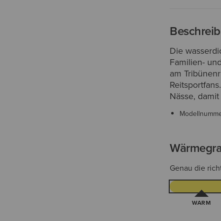
Beschrei
Die wasserdi
Familien- un
am Tribünenra
Reitsportfan
Nässe, damit 
Modellnumm
Wärmegr
Genau die rich
WARM