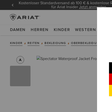
Kostenloser Standardversand ab 100 € & kostenlos
für Ariat Insider
Jetzt anmelden
DAMEN
HERREN
KINDER
WESTERN
WOR
KINDER
REITEN
BEKLEIDUNG
OBERBEKLEIDUNG