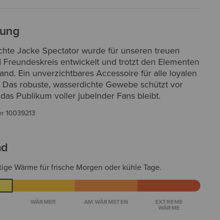
bung
chte Jacke Spectator wurde für unseren treuen
d Freundeskreis entwickelt und trotzt den Elementen
nd. Ein unverzichtbares Accessoire für alle loyalen
s. Das robuste, wasserdichte Gewebe schützt vor
das Publikum voller jubelnder Fans bleibt.
er
10039213
ad
tige Wärme für frische Morgen oder kühle Tage.
WÄRMER
AM WÄRMSTEN
EXTREME
WÄRME