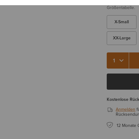
Sie sind sich be
Größentabelle.
X-Small
XX-Large
Kostenlose Rüc
Anmelden
f
Rücksendung
12 Monate 