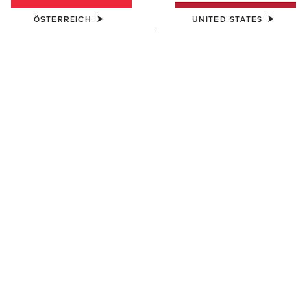
ÖSTERREICH
UNITED STATES
DAMEN
DAMEN
Barnyard Waterproof Chelsea
Anthem Round Toe Lacer
Boot
Waterproof Boot
170,00 €
170,00 €
DAMEN
DAMEN
Barnyard Waterproof Chelsea
Probaby Lacer
Boot
160,00 €
170,00 €