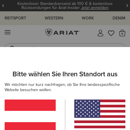
Kostenloser Standardversand ab 100 € & kostenlose
Rücksendungen für Ariat Insider
Jetzt anmelden
REITSPORT
WESTERN
WORK
DENIM
MENÜ
S
Gummistiefel
Reitstiefel
ARIAT
DAMEN
SCHUHE
REITEN
STALLSCHUHE
Bitte wählen Sie Ihren Standort aus
C
Stallschuhe für Damen
Wir möchten nur kurz nachfragen, ob Sie Ihre landesspezifische
Website besuchen wollen.
Reitstiefel
Stiefeletten
Chaps
Allwetter Reitsch
Filter & Sortieren
5 ARTIKEL