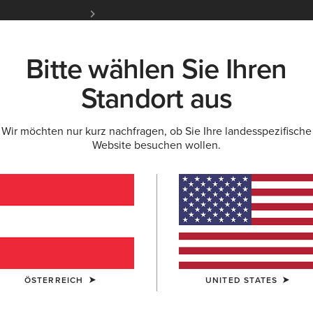
Kostenloser Standardversand ab 100 € & ko
für Ariat Insider
Jetzt anme
Bitte wählen Sie Ihren
K
NEU & FEATURED
ARIAT LIFE
OUTLET
Standort aus
Wir möchten nur kurz nachfragen, ob Sie Ihre landesspezifische
Website besuchen wollen.
 Sie
ie Freude bringen – für Si
ÖSTERREICH
UNITED STATES