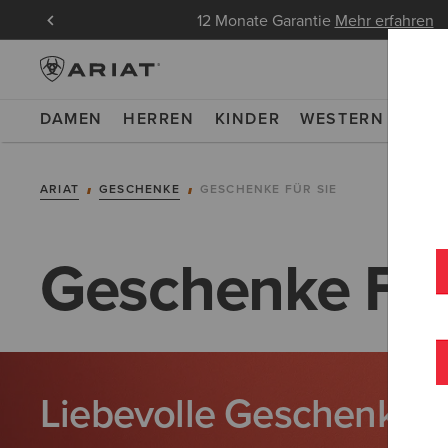
ndungen
12 Monate Garantie
Mehr erfahren
DAMEN
HERREN
KINDER
WESTERN
WOR
ARIAT
GESCHENKE
GESCHENKE FÜR SIE
Geschenke Für
Liebevolle Geschenke, d