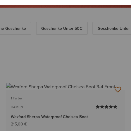
ine Geschenke
Geschenke Unter 50€
Geschenke Unter
1 Farbe
DAMEN
Wexford Sherpa Waterproof Chelsea Boot
215,00 €