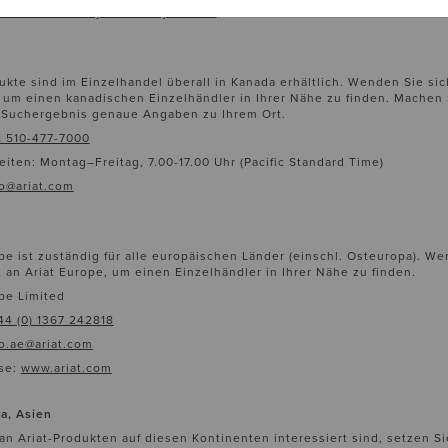
stomerservice@justcountry.com.au
ukte sind im Einzelhandel überall in Kanada erhältlich. Wenden Sie sic
 um einen kanadischen Einzelhändler in Ihrer Nähe zu finden. Machen S
 Suchergebnis genaue Angaben zu Ihrem Ort.
1 510-477-7000
iten: Montag–Freitag, 7.00-17.00 Uhr (Pacific Standard Time)
fo@ariat.com
pe ist zuständig für alle europäischen Länder (einschl. Osteuropa). W
t an Ariat Europe, um einen Einzelhändler in Ihrer Nähe zu finden.
pe Limited
44 (0) 1367 242818
fo.ae@ariat.com
se:
www.ariat.com
a, Asien
n Ariat-Produkten auf diesen Kontinenten interessiert sind, setzen Si