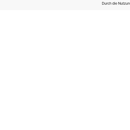
Durch die Nutzung
Werden Sie
Mitglied bei Ariat
Insider
Kostenloser Versand ab 100 €,
kostenlose Rücksendungen und
exklusive Vorteile!