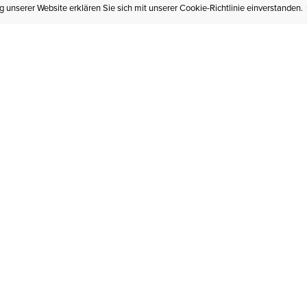
 unserer Website erklären Sie sich mit unserer Cookie-Richtlinie einverstanden.
MEIN KONTO
I
BESTELLSTATUS
RÜCKSENDUNGEN
Mein Konto
Hä
Newsletteranmeldung
In
GESCHENKGUTSCHEINE
Für später gespeichert
Jo
LIEFERUNG & VERSAND
Ariat Insider
Gr
GARANTIE
Tr
KLARNA
St
HILFE
An
KONTAKT