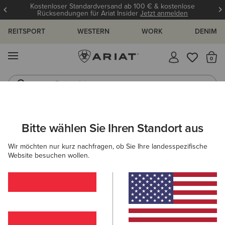
Kostenloser Standardversand ab 100 € & kostenlose
Rücksendungen für Ariat Insider
Jetzt anmelden
REITSPORT
WESTERN
WORK
DENIM
MENÜ
S
Reitstiefel
Jeans
ARIAT
NEU & FEATURED
KOLLEKTIONEN
AMERICANA KOL
Bitte wählen Sie Ihren Standort aus
C
Americana Kollektion
Wir möchten nur kurz nachfragen, ob Sie Ihre landesspezifische
Website besuchen wollen.