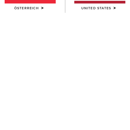
ÖSTERREICH
UNITED STATES
Filter & Sortieren
23 ARTIKEL
NEU
NEU
DAMEN
DAMEN
Ranch Runner Trainer
Casanova Star X Toe
Western Boot
95,00 €
420,00 €