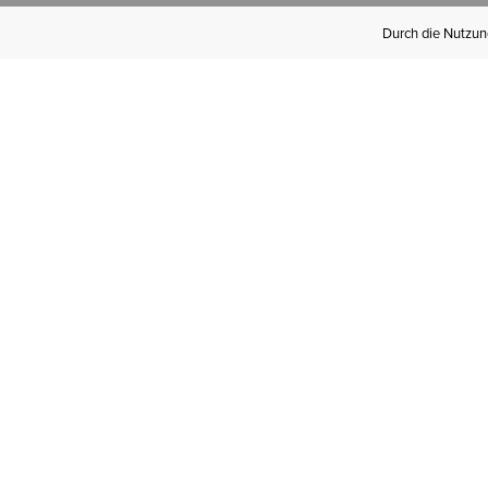
Durch die Nutzung
Werden Sie
Mitglied bei Ariat
Insider
Kostenloser Versand ab 100 €,
kostenlose Rücksendungen und
exklusive Vorteile!