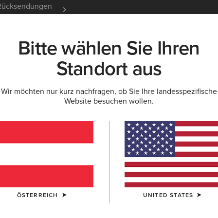
e Rücksendungen
12 Monate Garantie
Mehr er
Bitte wählen Sie Ihren
K
NEU & FEATURED
ARIAT LIFE
OUTLET
Standort aus
Wir möchten nur kurz nachfragen, ob Sie Ihre landesspezifische
Website besuchen wollen.
nd Jacken für H
ÖSTERREICH
UNITED STATES