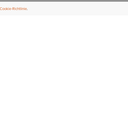
Cookie-Richtlinie
NFORMATION
ÜBER UNS
ndler finden
Über Ariat
ternational
Nachhaltigkeit
bs & Karriere
Presse
ößentabellen
Athleten
ue Fit
iefel-Reparaturservice