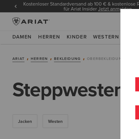
Kostenloser Standardversand ab 100 € & kostenlos
für Ariat Insider
Jetzt anmelden
DAMEN
HERREN
KINDER
WESTERN
WOR
ARIAT
HERREN
BEKLEIDUNG
OBERBEKLEIDUNG
Steppwesten u
Jacken
Westen