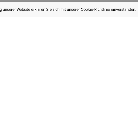
 unserer Website erklären Sie sich mit unserer Cookie-Richtlinie einverstanden.
MEIN KONTO
I
BESTELLSTATUS
RÜCKSENDUNGEN
Mein Konto
Hä
Newsletteranmeldung
In
GESCHENKGUTSCHEINE
Für später gespeichert
Jo
LIEFERUNG & VERSAND
Ariat Insider
Gr
GARANTIE
Tr
KLARNA
St
HILFE