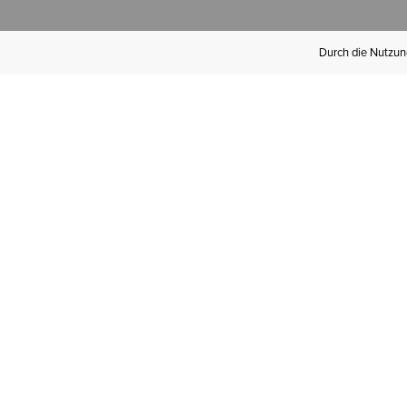
Durch die Nutzung
Werden Sie
Mitglied bei Ariat
Insider
Kostenloser Versand ab 100 €,
kostenlose Rücksendungen und