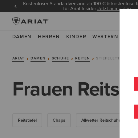
Kostenloser Standardversand ab 100 € & kostenlos
für Ariat Insider
Jetzt anmelden
DAMEN
HERREN
KINDER
WESTERN
WOR
ARIAT
DAMEN
SCHUHE
REITEN
STIEFELETTEN
Frauen Reitsti
Reitstiefel
Chaps
Allwetter Reitschuhe