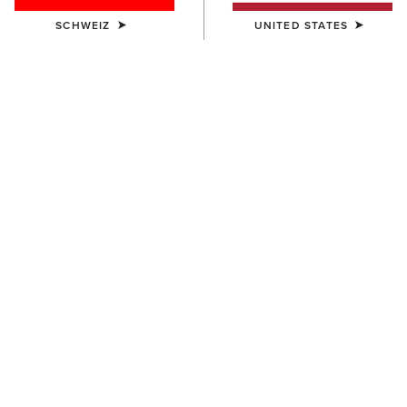
SCHWEIZ
UNITED STATES
Festival-Kollektion für Herren