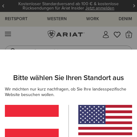
Kostenloser Standardversand ab 100 € & kostenlose
Rücksendungen für Ariat Insider
Jetzt anmelden
REITSPORT
WESTERN
WORK
DENIM
MENÜ
S
Gummistiefel
Reitstiefel
ARIAT
DAMEN
WORK
ARBEITSSCHUHE
KOMPOSITKAPPE
Bitte wählen Sie Ihren Standort aus
C
Kompositkappenstiefel für Damen
Wir möchten nur kurz nachfragen, ob Sie Ihre landesspezifische
Website besuchen wollen.
Sicherheitsschuhe
Stahlkappenstiefel
Filter & Sortieren
3 ARTIKEL