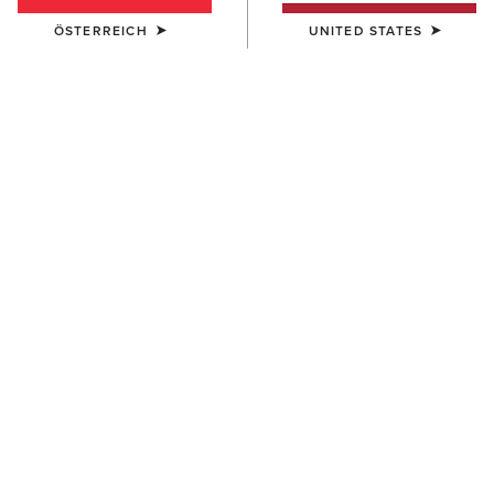
ÖSTERREICH
UNITED STATES
DAMEN
DAMEN
Riveter Chelsea Waterproof
Riveter 6" Waterproof
Composite Toe Work Boot
Composite Toe Work Boot
170,00 €
180,00 €
DAMEN
Riveter Pull-On Waterproof
Composite Toe Work Boot
200,00 €