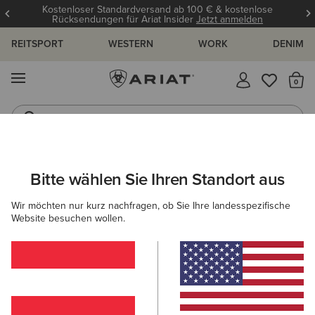
Kostenloser Standardversand ab 100 € & kostenlose
Rücksendungen für Ariat Insider
Jetzt anmelden
REITSPORT
WESTERN
WORK
DENIM
MENÜ
S
Gummistiefel
Reitstiefel
ARIAT
OUTLET
HERREN
COUNTRY
BEKLEIDUNG
Bitte wählen Sie Ihren Standort aus
C
Countrybekleidung-Outlet für Herren
Wir möchten nur kurz nachfragen, ob Sie Ihre landesspezifische
Website besuchen wollen.
Schuhe
1 ARTIKEL
Filter & Sortieren