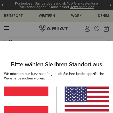
Kostenloser Standardversand ab 100 € & kostenlose
Rücksendungen für Ariat Insider
Jetzt anmelden
REITSPORT
WESTERN
WORK
DENIM
MENÜ
S
Reitstiefel
Jeans
ARIAT
DAMEN
FEATURED
ISOLIERTE STIEFEL & BEKLEIDU
Bitte wählen Sie Ihren Standort aus
C
Isolierte Stiefel & Bekleidung
Wir möchten nur kurz nachfragen, ob Sie Ihre landesspezifische
Website besuchen wollen.
Reitkollektion Für Warme Tage
Für Warme Tage
Für 
22 ARTIKEL
Filter & Sortieren