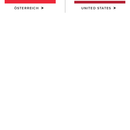
ÖSTERREICH
UNITED STATES
FARBE:
CHARCOAL MINERAL WASH