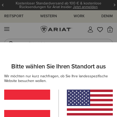
Kostenloser Standardversand ab 100 € & kostenlose
Rücksendungen für Ariat Insider
Jetzt anmelden
REITSPORT
WESTERN
WORK
DENIM
MENÜ
S
Reitstiefel
Jeans
DAMEN
WESTERN
BEKLEIDUNG
OBERTEILE & T-SHIRTS
Bitte wählen Sie Ihren Standort aus
C
Star Spangled Rodeo T-Shirt
Wir möchten nur kurz nachfragen, ob Sie Ihre landesspezifische
Website besuchen wollen.
35,00 €
(1)