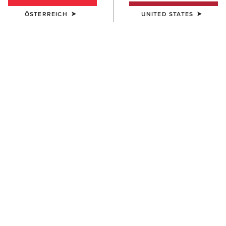
ÖSTERREICH
UNITED STATES
FARBE:
AUSWÄHLEN