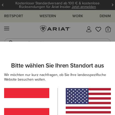
Kostenloser Standardversand ab 100 € & kostenlose
Rücksendungen für Ariat Insider
Jetzt anmelden
REITSPORT
WESTERN
WORK
DENIM
MENÜ
S
Reitstiefel
Jeans
DAMEN
REITEN
ACCESSORIES
MÜTZEN & CAPS
Bitte wählen Sie Ihren Standort aus
C
Chilton Beanie
Wir möchten nur kurz nachfragen, ob Sie Ihre landesspezifische
Website besuchen wollen.
27,00 €
(1)