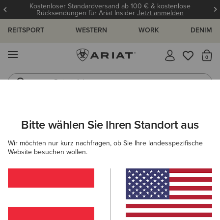
Kostenloser Standardversand ab 100 € & kostenlose
Rücksendungen für Ariat Insider
Jetzt anmelden
REITSPORT
WESTERN
WORK
DENIM
MENÜ
S
Reitstiefel
Jeans
DAMEN
REITEN
ACCESSORIES
SOCKEN
Bitte wählen Sie Ihren Standort aus
C
AriatTEK Thaw Merino Sock
Wir möchten nur kurz nachfragen, ob Sie Ihre landesspezifische
Website besuchen wollen.
Reduziert von
auf
24,00 €
10,00 €
(21)