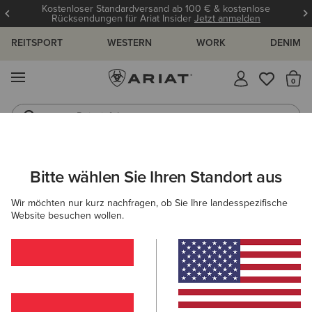
Kostenloser Standardversand ab 100 € & kostenlose
Rücksendungen für Ariat Insider
Jetzt anmelden
REITSPORT
WESTERN
WORK
DENIM
MENÜ
S
Reitstiefel
Jeans
DAMEN
WESTERN
ACCESSOIRES
GÜRTEL
Bitte wählen Sie Ihren Standort aus
C
Rhinestone Filigree Belt
Wir möchten nur kurz nachfragen, ob Sie Ihre landesspezifische
Website besuchen wollen.
90,00 €
(8)