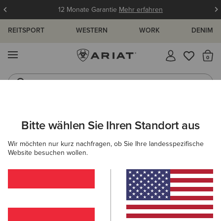
12 Monate Garantie
Mehr erfahren
REITSPORT
WESTERN
WORK
DENIM
MENÜ
S
Westernstiefel
Gummistiefel
HERREN
WESTERN
BEKLEIDUNG
DENIM
Bitte wählen Sie Ihren Standort aus
C
M5 Straight Stretch Remming Stackable Straight Leg
Wir möchten nur kurz nachfragen, ob Sie Ihre landesspezifische
Jean
Website besuchen wollen.
105,00 €
(17)