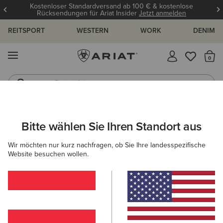
Kostenloser Standardversand ab 100 € & kostenlose
Rücksendungen für Ariat Insider
Jetzt anmelden
REITSPORT
WESTERN
WORK
DENIM
MENÜ
S
Reitstiefel
Jeans
ARIAT
GRÖSSENRATGEBER
Bitte wählen Sie Ihren Standort aus
C
Wir möchten nur kurz nachfragen, ob Sie Ihre landesspezifische
Größenratgeber
Website besuchen wollen.
FÜR DAMEN
FÜR HERREN
KINDER
OBERTEILE
HOSEN
SCHUHE
ACCESSOI