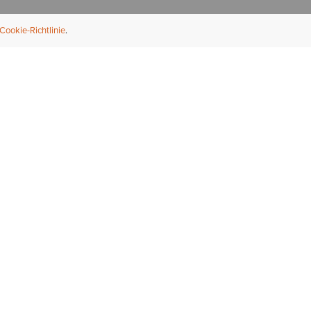
Cookie-Richtlinie
NFORMATION
ÜBER UNS
ndler finden
Über Ariat
ternational
Nachhaltigkeit
bs & Karriere
Presse
ößentabellen
Athleten
ue Fit
iefel-Reparaturservice