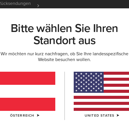
e Rücksendungen
12 Monate Garantie
Mehr er
Bitte wählen Sie Ihren
K
NEU & FEATURED
ARIAT LIFE
OUTLET
Standort aus
Wir möchten nur kurz nachfragen, ob Sie Ihre landesspezifische
Website besuchen wollen.
Beliebte Suchbegriffe:
Stiefel
ÖSTERREICH
UNITED STATES
Schuhe