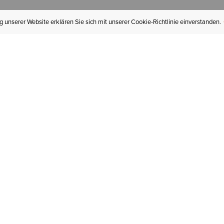
 unserer Website erklären Sie sich mit unserer Cookie-Richtlinie einverstanden.
MEIN KONTO
I
BESTELLSTATUS
RÜCKSENDUNGEN
Mein Konto
Hä
Newsletteranmeldung
In
GESCHENKGUTSCHEINE
Für später gespeichert
Jo
LIEFERUNG & VERSAND
Ariat Insider
Gr
GARANTIE
Tr
KLARNA
St
HILFE