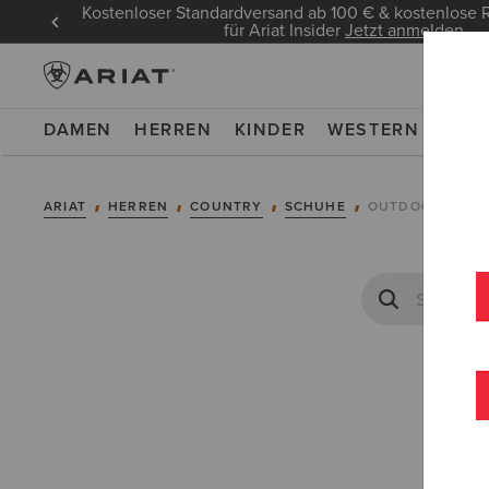
Kostenloser Standardversand ab 100 € & kostenlos
für Ariat Insider
Jetzt anmelden
DAMEN
HERREN
KINDER
WESTERN
WOR
ARIAT
HERREN
COUNTRY
SCHUHE
OUTDOOR