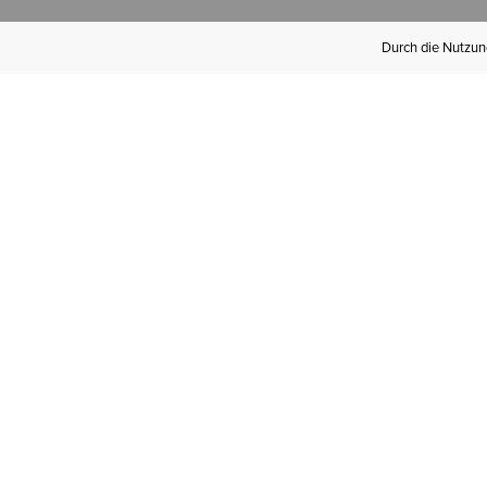
Durch die Nutzung
Werden Sie
Mitglied bei Ariat
Insider
Kostenloser Versand ab 100 €,
kostenlose Rücksendungen und
exklusive Vorteile!