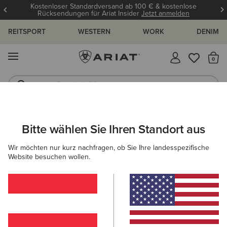
Kostenloser Standardversand ab 100 € & kostenlose
Rücksendungen für Ariat Insider
Jetzt anmelden
REITSPORT
WESTERN
WORK
DENIM
MENÜ
S
Gummistiefel
Reitstiefel
ARIAT
IDEAL DOWN
Bitte wählen Sie Ihren Standort aus
C
Beliebte Suchbegriffe:
Wir möchten nur kurz nachfragen, ob Sie Ihre landesspezifische
Website besuchen wollen.
Stiefel
Schuhe
Jeans
Shirt