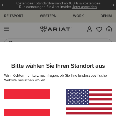
Kostenloser Standardversand ab 100 € & kostenlose
Rücksendungen für Ariat Insider
Jetzt anmelden
REITSPORT
WESTERN
WORK
DENIM
MENÜ
S
Reitstiefel
Jeans
Bitte wählen Sie Ihren Standort aus
C
UNGEN UND GUIDES
BLOG
ATHLETEN
EVENTS
Wir möchten nur kurz nachfragen, ob Sie Ihre landesspezifische
Website besuchen wollen.