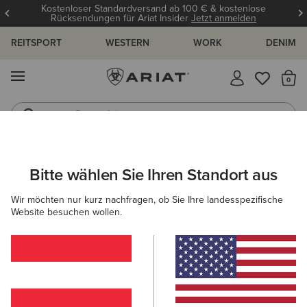
Kostenloser Standardversand ab 100 € & kostenlose
Rücksendungen für Ariat Insider
Jetzt anmelden
REITSPORT
WESTERN
WORK
DENIM
MENÜ
S
Reitstiefel
Jeans
Bitte wählen Sie Ihren Standort aus
C
UNGEN UND GUIDES
BLOG
ATHLETEN
EVENTS
Wir möchten nur kurz nachfragen, ob Sie Ihre landesspezifische
Website besuchen wollen.