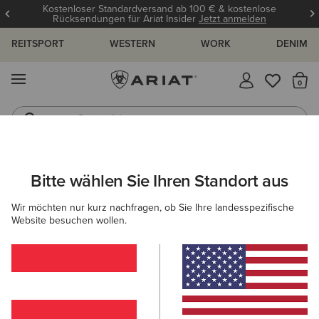
Kostenloser Standardversand ab 100 € & kostenlose
Rücksendungen für Ariat Insider
Jetzt anmelden
REITSPORT
WESTERN
WORK
DENIM
MENÜ
S
Reitstiefel
Jeans
DAMEN
ACCESSOIRES
HANDSCHUHE
Bitte wählen Sie Ihren Standort aus
C
Insulated Tek Grip Gloves
Wir möchten nur kurz nachfragen, ob Sie Ihre landesspezifische
Website besuchen wollen.
52,00 €
(58)