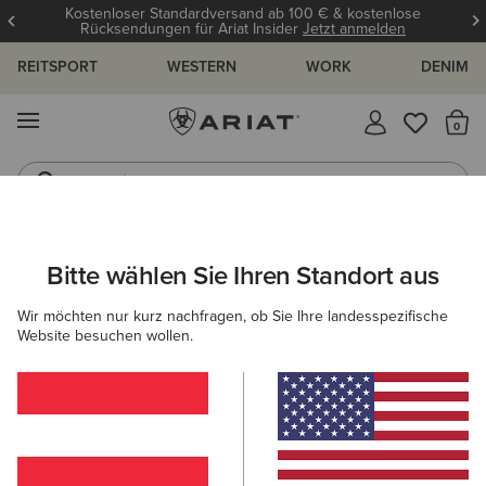
Kostenloser Standardversand ab 100 € & kostenlose
Rücksendungen für Ariat Insider
Jetzt anmelden
REITSPORT
WESTERN
WORK
DENIM
MENÜ
S
Jeans
Westernstiefel
DAMEN
WESTERN
BEKLEIDUNG
DENIM
Bitte wählen Sie Ihren Standort aus
C
Summer Denim Shorts
Wir möchten nur kurz nachfragen, ob Sie Ihre landesspezifische
Website besuchen wollen.
50,00 €