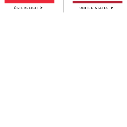
ÖSTERREICH
UNITED STATES
FARBE:
MEDIUM BLUE
Größentabelle