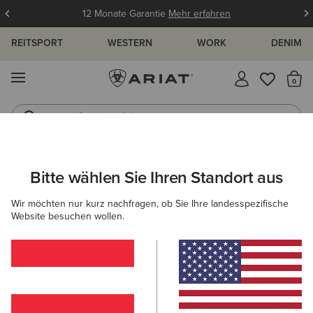
12 Monate Garantie
Mehr erfahren
REITSPORT
WESTERN
WORK
DENIM
MENÜ
S
Gummistiefel
Reitstiefel
KINDER
REITEN
BEKLEIDUNG
OBERBEKLEIDUNG
Bitte wählen Sie Ihren Standort aus
C
Fusion Insulated Gilet
Wir möchten nur kurz nachfragen, ob Sie Ihre landesspezifische
Website besuchen wollen.
65,00 €