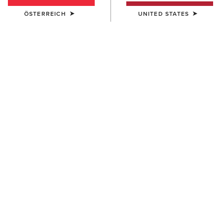
ÖSTERREICH
UNITED STATES
FARBE:
NAVYT
Größentabelle