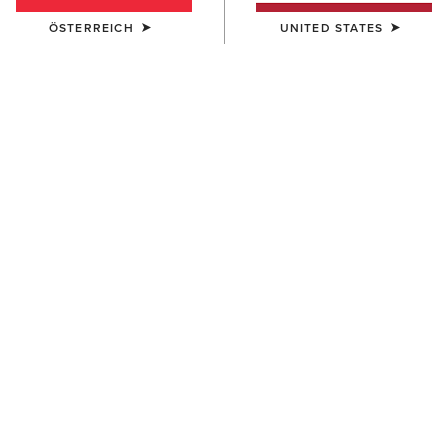
ÖSTERREICH
UNITED STATES
Größentabelle
GRÖSSE
(AUSVERKAUFT)