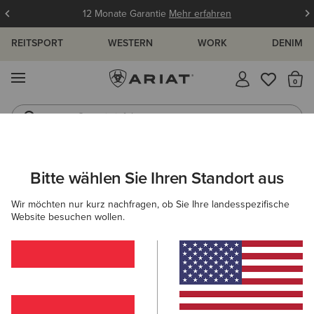
12 Monate Garantie
Mehr erfahren
REITSPORT
WESTERN
WORK
DENIM
MENÜ
S
Gummistiefel
Reitstiefel
HERREN
WESTERN
BEKLEIDUNG
OBERBEKLEIDUNG
Bitte wählen Sie Ihren Standort aus
C
Caldwell Printed Shirt Jacket
Wir möchten nur kurz nachfragen, ob Sie Ihre landesspezifische
Website besuchen wollen.
Reduziert von
auf
100,00 €
60,00 €
(13)