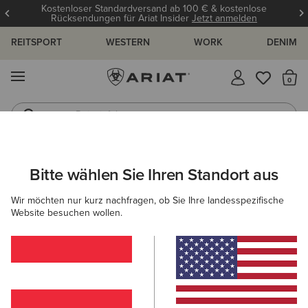
Kostenloser Standardversand ab 100 € & kostenlose
Rücksendungen für Ariat Insider
Jetzt anmelden
REITSPORT
WESTERN
WORK
DENIM
MENÜ
S
Reitstiefel
Jeans
Bitte wählen Sie Ihren Standort aus
C
Benicia Sweatshirt
Wir möchten nur kurz nachfragen, ob Sie Ihre landesspezifische
N/A
Website besuchen wollen.
(28)