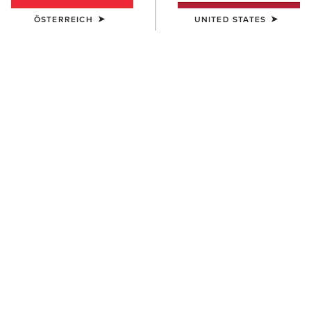
ÖSTERREICH
UNITED STATES
Größentabelle
GRÖSSE
Sie sind sich bei Ihrer Größe nicht sicher?
Werfen Sie einen Blick