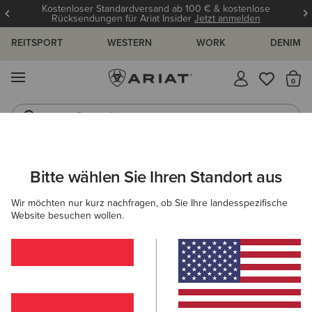
Kostenloser Standardversand ab 100 € & kostenlose
Rücksendungen für Ariat Insider
Jetzt anmelden
REITSPORT
WESTERN
WORK
DENIM
MENÜ
S
Reitstiefel
Jeans
Bitte wählen Sie Ihren Standort aus
C
Basic Hoodie Sweatshirt
Wir möchten nur kurz nachfragen, ob Sie Ihre landesspezifische
N/A
Website besuchen wollen.
(371)