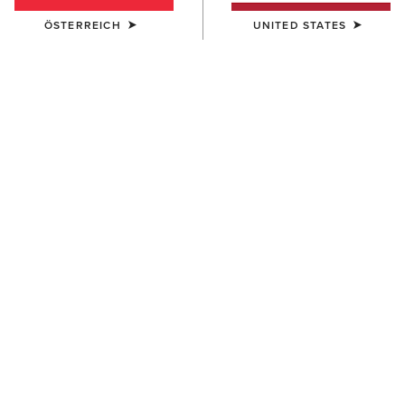
ÖSTERREICH
UNITED STATES
Größentabelle
GRÖSSE
Sie sind sich bei Ihrer Größe nicht sicher?
Werfen Sie einen Blick