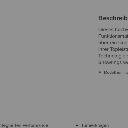
Beschrei
Dieses hochw
Funktionsmate
über ein stra
Ihrer Topleis
Technologie s
Showrings wo
Modellnumm
integrierten Performance-
Turnierkragen