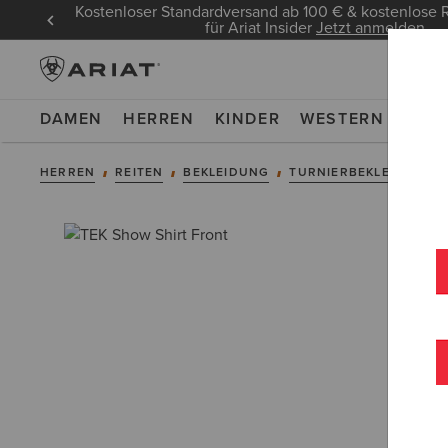
Kostenloser Standardversand ab 100 € & kostenlos
für Ariat Insider
Jetzt anmelden
DAMEN
HERREN
KINDER
WESTERN
WOR
HERREN
REITEN
BEKLEIDUNG
TURNIERBEKLEIDUNG