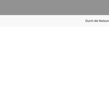
Durch die Nutzung
Werden Sie
Mitglied bei Ariat
Insider
Kostenloser Versand ab 100 €,
kostenlose Rücksendungen und