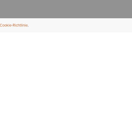
Cookie-Richtlinie
NFORMATION
ÜBER UNS
ndler finden
Über Ariat
ternational
Nachhaltigkeit
bs & Karriere
Presse
ößentabellen
Athleten
ue Fit
iefel-Reparaturservice