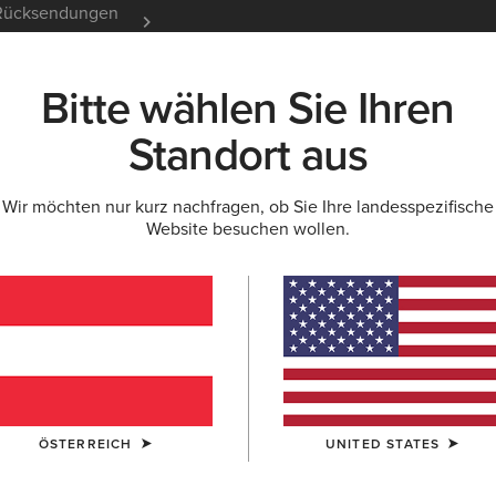
e Rücksendungen
12 Monate Garantie
Mehr er
Bitte wählen Sie Ihren
K
NEU & FEATURED
ARIAT LIFE
OUTLET
Standort aus
Wir möchten nur kurz nachfragen, ob Sie Ihre landesspezifische
Website besuchen wollen.
TEK Show 
75,00 €
(7)
FARBE:
AUSWÄ
ÖSTERREICH
UNITED STATES
GRÖSSE