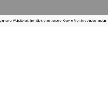
 unserer Website erklären Sie sich mit unserer Cookie-Richtlinie einverstanden.
MEIN KONTO
I
BESTELLSTATUS
RÜCKSENDUNGEN
Mein Konto
Hä
Newsletteranmeldung
In
GESCHENKGUTSCHEINE
Für später gespeichert
Jo
LIEFERUNG & VERSAND
Ariat Insider
Gr
GARANTIE
Tr
KLARNA
St