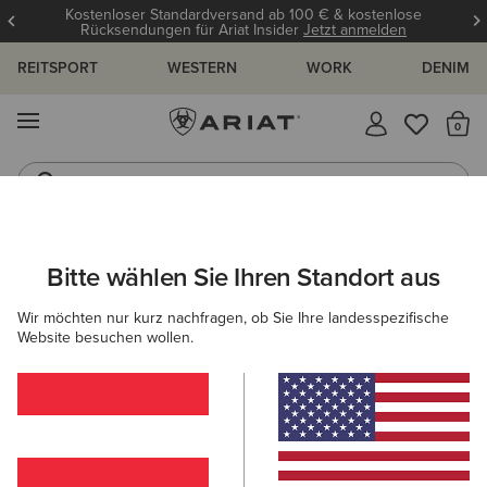
Kostenloser Standardversand ab 100 € & kostenlose
Rücksendungen für Ariat Insider
Jetzt anmelden
REITSPORT
WESTERN
WORK
DENIM
MENÜ
S
Reitstiefel
Jeans
DAMEN
WESTERN
BEKLEIDUNG
DENIM
Bitte wählen Sie Ihren Standort aus
C
Perfect Rise Rosa Boot Cut Jean
Wir möchten nur kurz nachfragen, ob Sie Ihre landesspezifische
Website besuchen wollen.
95,00 €
(254)
BESTSELLER