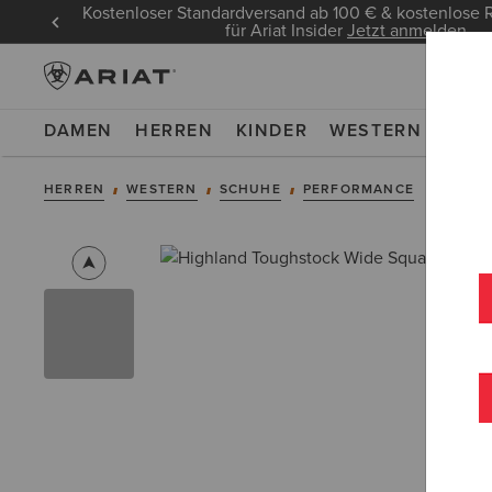
Kostenloser Standardversand ab 100 € & kostenlos
für Ariat Insider
Jetzt anmelden
DAMEN
HERREN
KINDER
WESTERN
WOR
HERREN
WESTERN
SCHUHE
PERFORMANCE