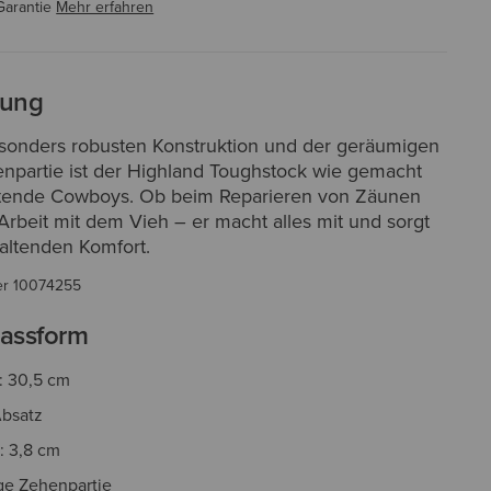
Garantie
Mehr erfahren
bung
esonders robusten Konstruktion und der geräumigen
npartie ist der Highland Toughstock wie gemacht
eitende Cowboys. Ob beim Reparieren von Zäunen
Arbeit mit dem Vieh – er macht alles mit und sorgt
haltenden Komfort.
er
10074255
assform
: 30,5 cm
bsatz
: 3,8 cm
ige Zehenpartie