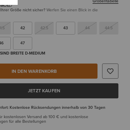
Größentabelle
i Ihrer Größe nicht sicher?
Werfen Sie einen Blick in die
1.5
42
42.5
43
44
44.5
46
47
SIND BREITE D-MEDIUM
IN DEN WARENKORB
JETZT KAUFEN
mfort: Kostenlose Rücksendungen innerhalb von 30 Tagen
ür kostenlosen Versand ab 100 € und kostenlose
en für alle Bestellungen