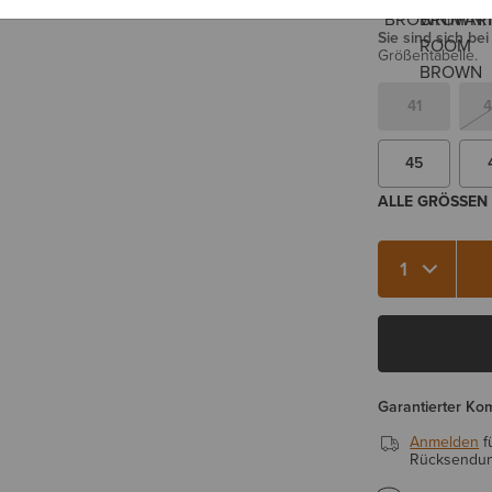
GRÖSSE
Sie sind sich be
Größentabelle.
41
4
45
ALLE GRÖSSEN 
Menge 1
Garantierter Ko
Anmelden
f
Rücksendung