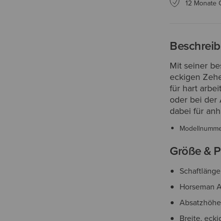
12 Monate 
Beschrei
Mit seiner b
eckigen Zehe
für hart arb
oder bei der 
dabei für an
Modellnumm
Größe & P
Schaftlänge
Horseman A
Absatzhöhe
Breite, eck