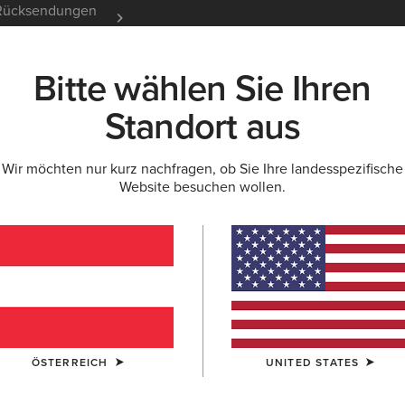
e Rücksendungen
12 Monate Garantie
Mehr er
Bitte wählen Sie Ihren
K
NEU & FEATURED
ARIAT LIFE
OUTLET
Standort aus
Wir möchten nur kurz nachfragen, ob Sie Ihre landesspezifische
Website besuchen wollen.
Highland 
Boot
265,00 €
(11)
FARBE:
DISTR
ÖSTERREICH
UNITED STATES