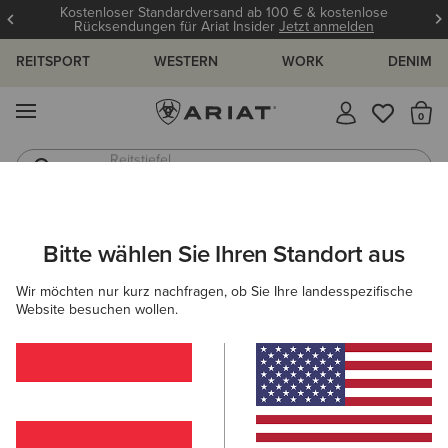
Kostenloser Standardversand ab 100 € & kostenlose
Rücksendungen für Ariat Insider
Jetzt anmelden
REITSPORT
WESTERN
WORK
DENIM
MENÜ
S
Reitstiefel
Jeans
DAMEN
WESTERN
SCHUHE
WESTERN FASHION
Bitte wählen Sie Ihren Standort aus
C
Maggie J Toe Western Boot
Wir möchten nur kurz nachfragen, ob Sie Ihre landesspezifische
Website besuchen wollen.
160,00 €
(58)