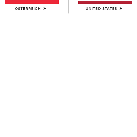
ÖSTERREICH
UNITED STATES
FARBE:
SASSY BROWN