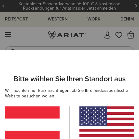
ndardversand ab 100 € & kostenlose
12 Mona
 für Ariat Insider
Jetzt anmelden
REITSPORT
WESTERN
WORK
DENIM
MENÜ
S
Jeans
Westernstiefel
DAMEN
WESTERN
SCHUHE
WESTERN FASHION
Bitte wählen Sie Ihren Standort aus
C
Casanova X Toe Western Boot
Wir möchten nur kurz nachfragen, ob Sie Ihre landesspezifische
Website besuchen wollen.
350,00 €
(1179)