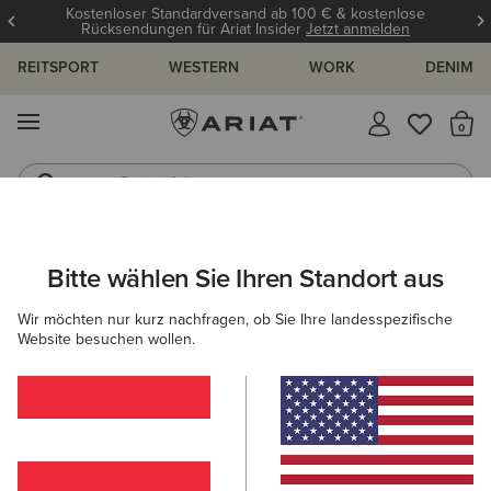
Kostenloser Standardversand ab 100 € & kostenlose
Rücksendungen für Ariat Insider
Jetzt anmelden
REITSPORT
WESTERN
WORK
DENIM
MENÜ
S
Reitstiefel
Jeans
DAMEN
ACCESSOIRES
SOCKEN
Bitte wählen Sie Ihren Standort aus
C
AriatTEK Slimline Performance Sock
Wir möchten nur kurz nachfragen, ob Sie Ihre landesspezifische
Website besuchen wollen.
14,00 €
(52)