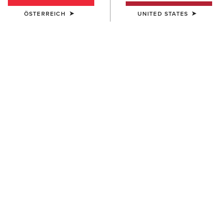
ÖSTERREICH
UNITED STATES
FARBE:
BLACK/SLEET