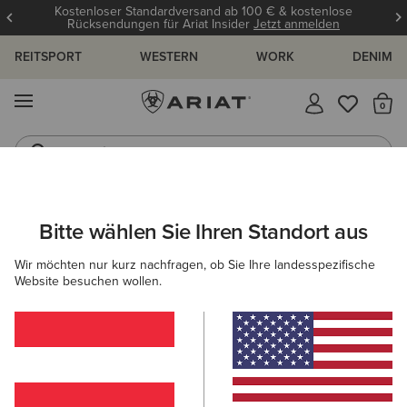
Kostenloser Standardversand ab 100 € & kostenlose
Rücksendungen für Ariat Insider
Jetzt anmelden
REITSPORT
WESTERN
WORK
DENIM
MENÜ
S
Jeans
Westernstiefel
HERREN
SCHUHE
WESTERN
WESTERN FASHION
Bitte wählen Sie Ihren Standort aus
C
Midtown Rambler Western Boot
Wir möchten nur kurz nachfragen, ob Sie Ihre landesspezifische
Website besuchen wollen.
165,00 €
(409)