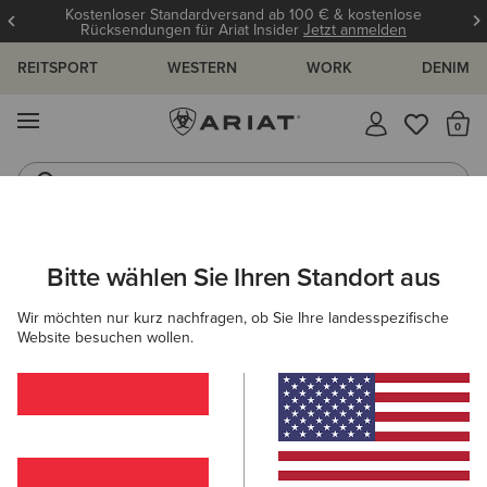
Kostenloser Standardversand ab 100 € & kostenlose
Rücksendungen für Ariat Insider
Jetzt anmelden
REITSPORT
WESTERN
WORK
DENIM
MENÜ
S
Reitstiefel
Jeans
ARIAT
GRÖSSENRATGEBER
Bitte wählen Sie Ihren Standort aus
C
Wir möchten nur kurz nachfragen, ob Sie Ihre landesspezifische
Größenratgeber
Website besuchen wollen.
FÜR DAMEN
FÜR HERREN
KINDER
OBERTEILE
HOSEN
SCHUHE
ACCESSOI