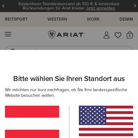
Kostenloser Standardversand ab 100 € & kostenlose
Rücksendungen für Ariat Insider
Jetzt anmelden
REITSPORT
WESTERN
WORK
DENIM
MENÜ
S
Reitstiefel
Jeans
Bitte wählen Sie Ihren Standort aus
C
UNGEN UND GUIDES
BLOG
ATHLETEN
EVENTS
Wir möchten nur kurz nachfragen, ob Sie Ihre landesspezifische
Website besuchen wollen.