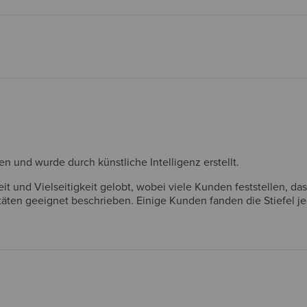
und wurde durch künstliche Intelligenz erstellt.
keit und Vielseitigkeit gelobt, wobei viele Kunden feststellen, 
vitäten geeignet beschrieben. Einige Kunden fanden die Stiefel 
h auch mehr Farboptionen. Insgesamt werden die Stiefel als ho