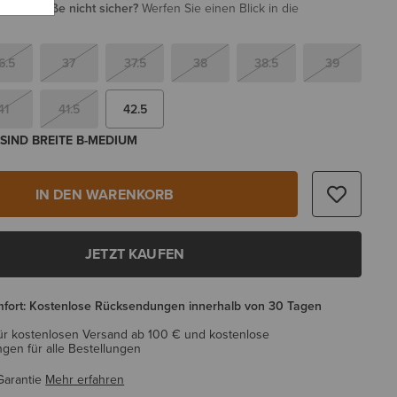
i Ihrer Größe nicht sicher?
Werfen Sie einen Blick in die
6.5
37
37.5
38
38.5
39
41
41.5
42.5
SIND BREITE B-MEDIUM
IN DEN WARENKORB
JETZT KAUFEN
mfort: Kostenlose Rücksendungen innerhalb von 30 Tagen
ür kostenlosen Versand ab 100 € und kostenlose
en für alle Bestellungen
Garantie
Mehr erfahren