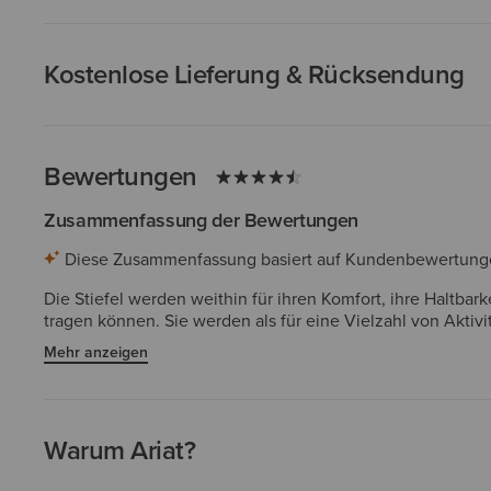
Kostenlose Lieferung & Rücksendung
Bewertungen
Zusammenfassung der Bewertungen
Diese Zusammenfassung basiert auf Kundenbewertungen 
Die Stiefel werden weithin für ihren Komfort, ihre Haltbar
tragen können. Sie werden als für eine Vielzahl von Akti
insbesondere bei längerem Tragen. Einige wünschten sic
Mehr anzeigen
angesehen.
Warum Ariat?