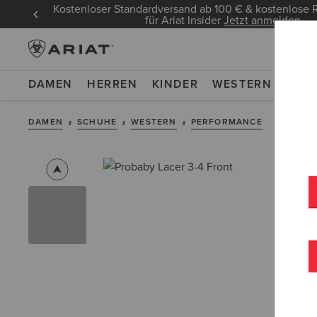
Kostenloser Standardversand ab 100 € & kostenlos
für Ariat Insider
Jetzt anmelden
DAMEN
HERREN
KINDER
WESTERN
WOR
DAMEN
SCHUHE
WESTERN
PERFORMANCE