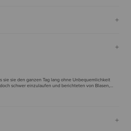
dass sie sie den ganzen Tag lang ohne Unbequemlichkeit
jedoch schwer einzulaufen und berichteten von Blasen,
chwertig und für eine Reihe von Anwendungen geeignet