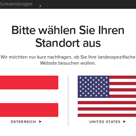
e Rücksendungen
12 Monate Garantie
Mehr er
Bitte wählen Sie Ihren
K
NEU & FEATURED
ARIAT LIFE
OUTLET
Standort aus
Wir möchten nur kurz nachfragen, ob Sie Ihre landesspezifische
Website besuchen wollen.
Probaby L
160,00 €
(153
FARBE:
DRIFT
ÖSTERREICH
UNITED STATES
GRÖSSE