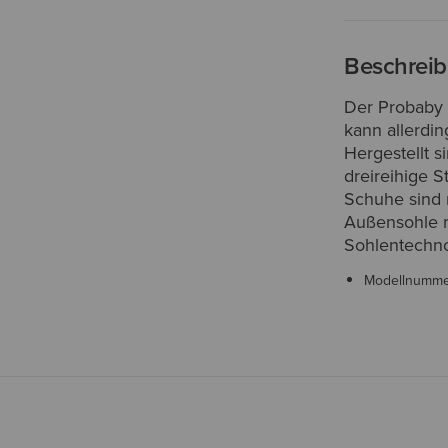
Beschrei
Der Probaby L
kann allerdi
Hergestellt s
dreireihige 
Schuhe sind 
Außensohle m
Sohlentechno
Modellnumm