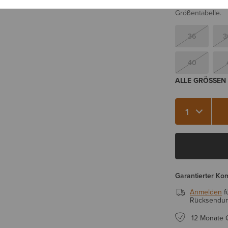
Sie sind sich be
Größentabelle.
36
3
40
ALLE GRÖSSEN 
Menge 1
Garantierter Ko
Anmelden
f
Rücksendung
12 Monate 